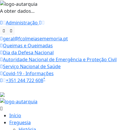
A obter dados...
Administração
geral@fcolmeiasememoria.pt
Queimas e Queimadas
Dia da Defesa Nacional
Autoridade Nacional de Emergência e Proteção Civil
Serviço Nacional de Saúde
Covid-19 - Informações
*
+351 244 722 608
Horários
17.2 ºC
Início
Freguesia
História