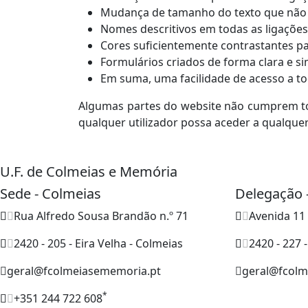
Mudança de tamanho do texto que não de
Nomes descritivos em todas as ligações
Cores suficientemente contrastantes pa
Formulários criados de forma clara e sim
Em suma, uma facilidade de acesso a to
Algumas partes do website não cumprem to
qualquer utilizador possa aceder a qualqu
U.F. de Colmeias e Memória
Sede - Colmeias
Delegação 
Rua Alfredo Sousa Brandão n.º 71
Avenida 11 
2420 - 205 - Eira Velha - Colmeias
2420 - 227
geral@fcolmeiasememoria.pt
geral@fcolm
*
+351 244 722 608