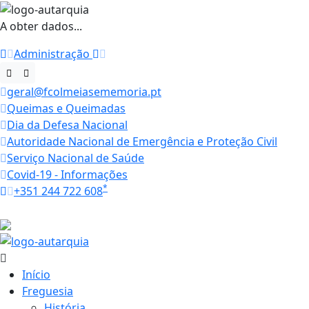
A obter dados...
Administração
geral@fcolmeiasememoria.pt
Queimas e Queimadas
Dia da Defesa Nacional
Autoridade Nacional de Emergência e Proteção Civil
Serviço Nacional de Saúde
Covid-19 - Informações
*
+351 244 722 608
Horários
27.1 ºC
Início
Freguesia
História